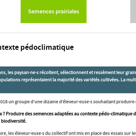
Semences prairiales
ntexte pédoclimatique
0 ans, les paysan·ne·s récoltent, sélectionnent et ressèment leur grai
populations représentaient la majorité des variétés cultivées. La multi
018 un groupe d’une dizaine d’éleveur·euse·s souhaitant produire 
x ? Produire des semences adaptées au contexte pédo-climatique 
a biodiversité.
aire, les éleveur·euse·s du collectif ont mis en place des essais sur