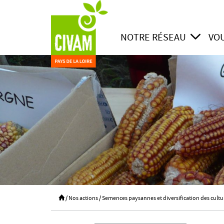
Passer au contenu principal
NOTRE RÉSEAU
VO
/
Nos actions
/
Semences paysannes et diversification des cultu